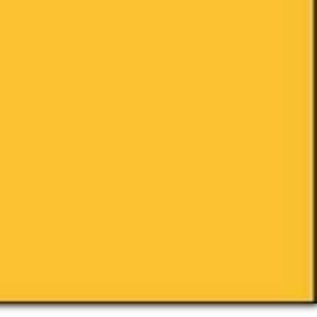
han
.