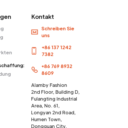
ngen
Kontakt
ng
Schreiben Sie
uns
ng
+86 137 1242
rkten
7382
chaffung:
+86 769 8932
8609
idung
Alamby Fashion
2nd Floor, Building D,
Fulangting Industrial
Area, No. 61,
Longyan 2nd Road,
Humen Town,
Dongguan City,