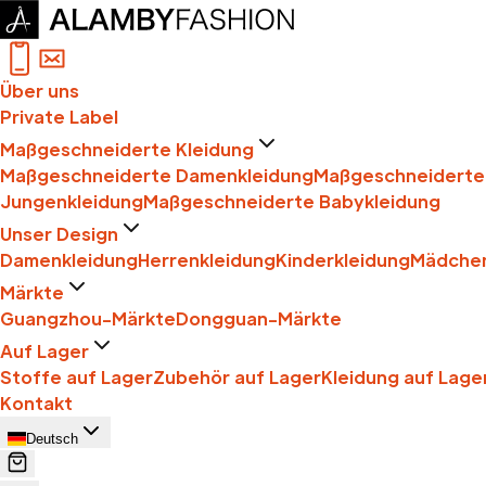
Über uns
Private Label
Maßgeschneiderte Kleidung
Maßgeschneiderte Damenkleidung
Maßgeschneiderte 
Jungenkleidung
Maßgeschneiderte Babykleidung
Unser Design
Damenkleidung
Herrenkleidung
Kinderkleidung
Mädchen
Märkte
Guangzhou-Märkte
Dongguan-Märkte
Auf Lager
Stoffe auf Lager
Zubehör auf Lager
Kleidung auf Lage
Kontakt
Deutsch