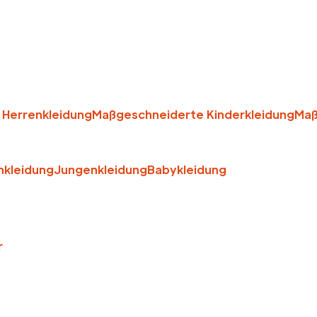
Herrenkleidung
Maßgeschneiderte Kinderkleidung
Maß
kleidung
Jungenkleidung
Babykleidung
r