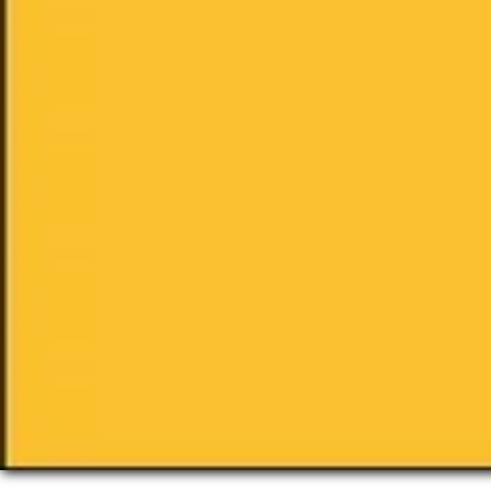
mi
zu
Te
un
Filtern nach:
Schwarz
Weiß
Grau
Blau / Marine
Rot
Grün
Beige
Rosa
Braun