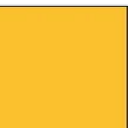
eidung
ten