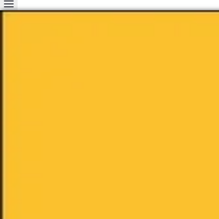
Gr
n
Wi
Fa