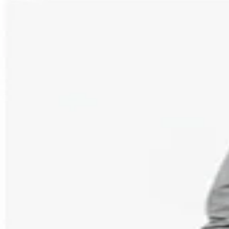
按
我
动
各
么