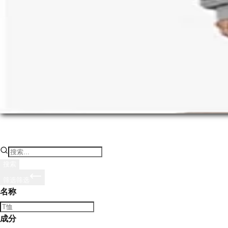
筛选：
商务
休闲
基础款
时尚
家居服
户外
运动
街头服饰
搜索
筛选
筛选
名称
成分