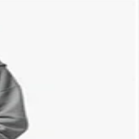
装
运
佛山
找什