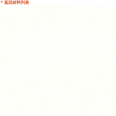
返回材料列表