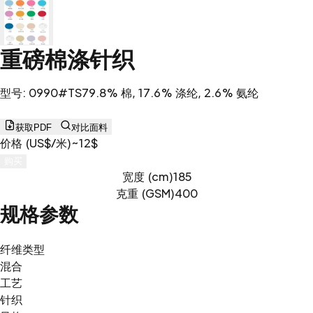
重磅棉涤针织
型号
:
0990#TS
79.8% 棉, 17.6% 涤纶, 2.6% 氨纶
获取PDF
对比面料
价格 (US$/米)
~12$
购买
宽度 (cm)
185
克重 (GSM)
400
规格参数
纤维类型
混合
工艺
针织