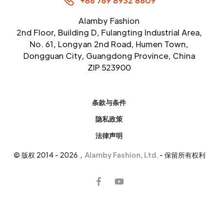
+86 769 8932 8609
Alamby Fashion
2nd Floor, Building D, Fulangting Industrial Area,
No. 61, Longyan 2nd Road, Humen Town,
Dongguan City, Guangdong Province, China
ZIP 523900
条款与条件
隐私政策
法律声明
© 版权 2014 - 2026，
Alamby Fashion, Ltd.
- 保留所有权利