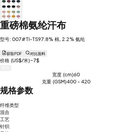
重磅棉氨纶汗布
型号
:
007#TI-TS
97.8% 棉, 2.2% 氨纶
获取PDF
对比面料
价格 (US$/米)
~7$
购买
宽度 (cm)
60
克重 (GSM)
400 - 420
规格参数
纤维类型
混合
工艺
针织