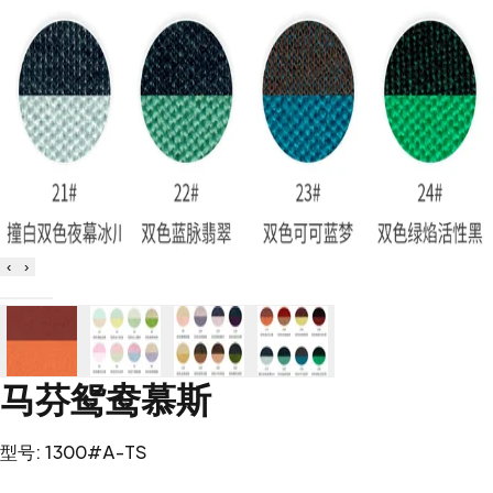
‹
›
马芬鸳鸯慕斯
型号
:
1300#A-TS