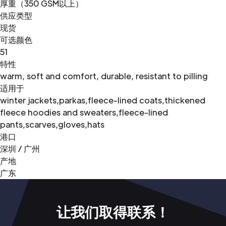
厚重（350 GSM以上）
供应类型
现货
可选颜色
51
特性
warm, soft and comfort, durable, resistant to pilling
适用于
winter jackets,parkas,fleece-lined coats,thickened
fleece hoodies and sweaters,fleece-lined
pants,scarves,gloves,hats
港口
深圳 / 广州
产地
广东
让我们取得联系！