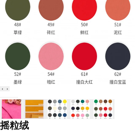
‹
›
摇粒绒