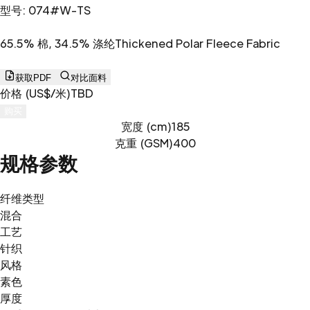
型号
:
074#W-TS
65.5% 棉, 34.5% 涤纶Thickened Polar Fleece Fabric
获取PDF
对比面料
价格 (US$/米)
TBD
购买
宽度 (cm)
185
克重 (GSM)
400
规格参数
纤维类型
混合
工艺
针织
风格
素色
厚度