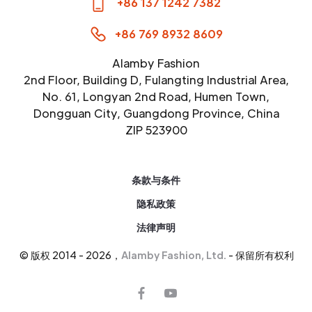
+86 137 1242 7382
+86 769 8932 8609
Alamby Fashion
2nd Floor, Building D, Fulangting Industrial Area,
No. 61, Longyan 2nd Road, Humen Town,
Dongguan City, Guangdong Province, China
ZIP 523900
条款与条件
隐私政策
法律声明
© 版权 2014 - 2026，
Alamby Fashion, Ltd.
- 保留所有权利