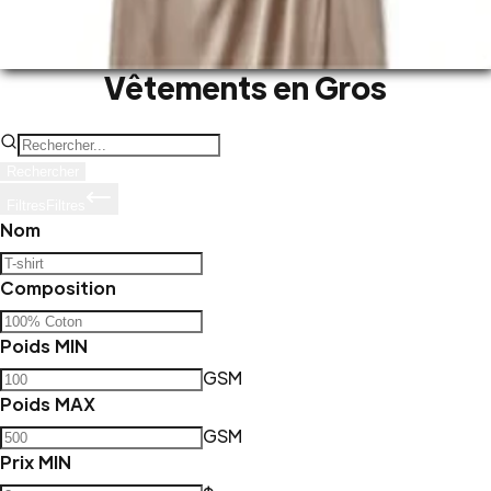
T-Shirt
Sweat à capuche
Veste
Pantalon
Polo
Chemise
Short
Vêtements de sport
Sweat-shirt
Robe
Vêtements en Gros
Rechercher
Filtres
Filtres
Nom
Composition
Poids MIN
GSM
Poids MAX
GSM
Prix MIN