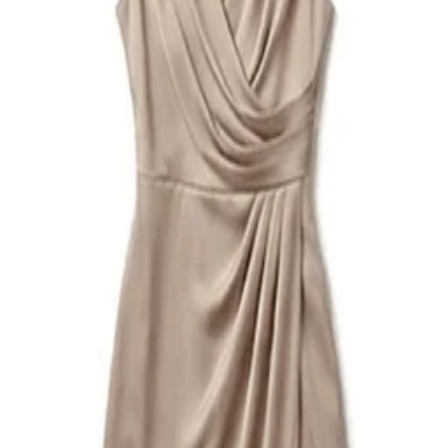
Vêtements en gros par type
Acheter des vêtements
en gros par type
Nous vous aidons à sourcer des vêtements en
gros par type — des t-shirts et sweats à capuche
aux vestes, polos, vêtements de sport, robes et
plus encore. Nous sourceons auprès d’usines et
de marchés à Guangzhou et Foshan. Dites-nous
quels types de vêtements vous cherchez, et
notre équipe vous guidera.
Nous Contacter
Filtrer par :